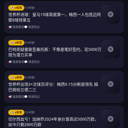
⚽ v体育
1小时前
世界杯进球：皇马19球高居第一，梅西一人包揽迈阿
密8球排第五
📢 独家报道
💬 球迷热议
⚽ v体育
3小时前
巴特质疑曼联签桑托斯：不像是笔好签约，花5000万
镑为潜力买单
📢 独家报道
💬 球迷热议
⚽ v体育
5小时前
世界杯出场3+次球员评分：梅西9.15分断层领先 姆
巴佩哈兰德二三
📢 独家报道
💬 球迷热议
⚽ v体育
7小时前
切尔西血亏！加纳乔2024年身价曾高达5000万欧，
如今只剩2800万欧