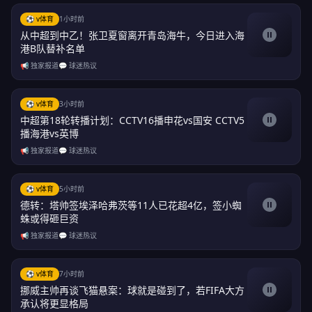
⚽ v体育
1小时前
从中超到中乙！张卫夏窗离开青岛海牛，今日进入海
港B队替补名单
📢 独家报道
💬 球迷热议
⚽ v体育
3小时前
中超第18轮转播计划：CCTV16播申花vs国安 CCTV5
播海港vs英博
📢 独家报道
💬 球迷热议
⚽ v体育
5小时前
德转：塔帅签埃泽哈弗茨等11人已花超4亿，签小蜘
蛛或得砸巨资
📢 独家报道
💬 球迷热议
⚽ v体育
7小时前
挪威主帅再谈飞猫悬案：球就是碰到了，若FIFA大方
承认将更显格局