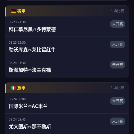
🇩🇪 德甲
3 场比赛
08-23 21:30
未开赛
拜仁慕尼黑
多特蒙德
vs
08-23 23:30
未开赛
勒沃库森
莱比锡红牛
vs
08-24 01:30
未开赛
斯图加特
法兰克福
vs
🇮🇹 意甲
3 场比赛
08-24 00:00
未开赛
国际米兰
AC米兰
vs
08-24 02:45
未开赛
尤文图斯
那不勒斯
vs