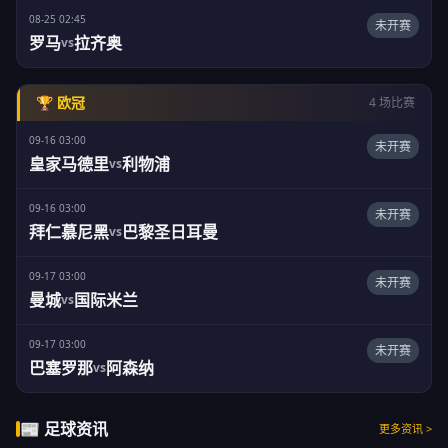
08-25 02:45
未开赛
罗马
拉齐奥
vs
🏆 欧冠
4 场比赛
09-16 03:00
未开赛
皇家马德里
利物浦
vs
09-16 03:00
未开赛
拜仁慕尼黑
巴黎圣日耳曼
vs
09-17 03:00
未开赛
曼城
国际米兰
vs
09-17 03:00
未开赛
巴塞罗那
阿森纳
vs
📰 足球资讯
更多资讯 >