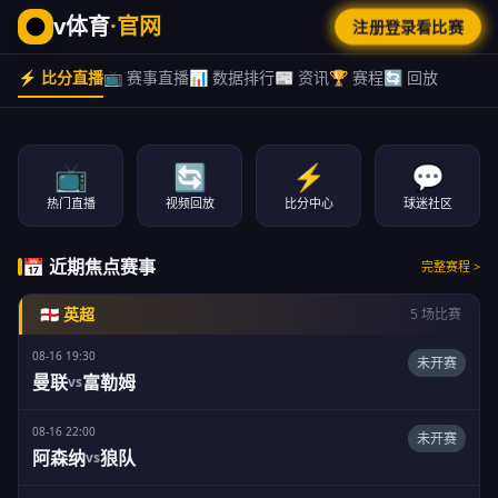
v体育
·官网
注册登录看比赛
立即
立即
立即
观
观
观
下载
下载
下载
看
看
看
⚡ 比分直播
📺 赛事直播
📊 数据排行
📰 资讯
🏆 赛程
🔄 回放
APP
APP
APP
直
直
直
播
播
播
📺
🔄
⚡
💬
热门直播
视频回放
比分中心
球迷社区
📅 近期焦点赛事
完整赛程 >
🏴󠁧󠁢󠁥󠁮󠁧󠁿 英超
5 场比赛
08-16 19:30
未开赛
曼联
富勒姆
vs
08-16 22:00
未开赛
阿森纳
狼队
vs