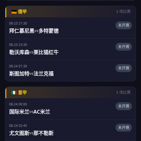
🇩🇪 德甲
3 场比赛
08-23 21:30
未开赛
拜仁慕尼黑
多特蒙德
vs
08-23 23:30
未开赛
勒沃库森
莱比锡红牛
vs
08-24 01:30
未开赛
斯图加特
法兰克福
vs
🇮🇹 意甲
3 场比赛
08-24 00:00
未开赛
国际米兰
AC米兰
vs
08-24 02:45
未开赛
尤文图斯
那不勒斯
vs