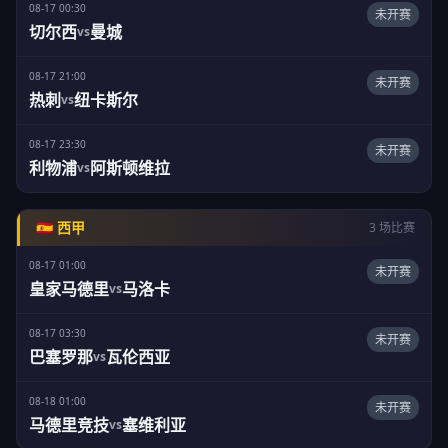
08-17 00:30
未开赛
切尔西
曼城
vs
08-17 21:00
未开赛
热刺
纽卡斯尔
vs
08-17 23:30
未开赛
利物浦
阿斯顿维拉
vs
🇪🇸 西甲
3 场比赛
08-17 01:00
未开赛
皇家马德里
马洛卡
vs
08-17 03:30
未开赛
巴塞罗那
瓦伦西亚
vs
08-18 01:00
未开赛
马德里竞技
塞维利亚
vs