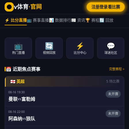
v体育
·官网
注册登录看比赛
立即
立即
立即
观
观
观
下载
下载
下载
看
看
看
⚡ 比分直播
📺 赛事直播
📊 数据排行
📰 资讯
🏆 赛程
🔄 回放
APP
APP
APP
直
直
直
播
播
播
📺
🔄
⚡
💬
热门直播
视频回放
比分中心
球迷社区
📅 近期焦点赛事
完整赛程 >
🏴󠁧󠁢󠁥󠁮󠁧󠁿 英超
5 场比赛
08-16 19:30
未开赛
曼联
富勒姆
vs
08-16 22:00
未开赛
阿森纳
狼队
vs