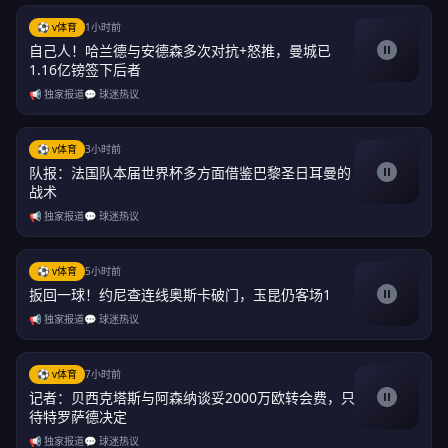
⚽ v体育
1小时前
自己人！哈兰德与安德森多次对抗+怒推，曼城已
1.16亿镑签下后者
📢 独家报道
💬 球迷热议
⚽ v体育
3小时前
队报：法国队本届世界杯多方面借鉴巴黎圣日耳曼的
战术
📢 独家报道
💬 球迷热议
⚽ v体育
5小时前
扳回一球！约尼查连线奥斯卡破门，玉昆仍客场1
📢 独家报道
💬 球迷热议
⚽ v体育
7小时前
记者：贝西克塔斯与阿森纳谈妥2000万欧转会费，只
待特罗萨德决定
📢 独家报道
💬 球迷热议