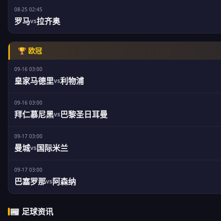
08-25 02:45
罗马
拉齐奥
vs
🏆 欧冠
09-16 03:00
皇家马德里
利物浦
vs
09-16 03:00
拜仁慕尼黑
巴黎圣日耳曼
vs
09-17 03:00
曼城
国际米兰
vs
09-17 03:00
巴塞罗那
阿森纳
vs
📰 足球资讯