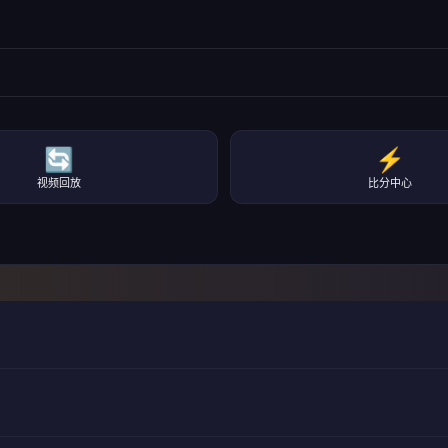
🔄
⚡
视频回放
比分中心