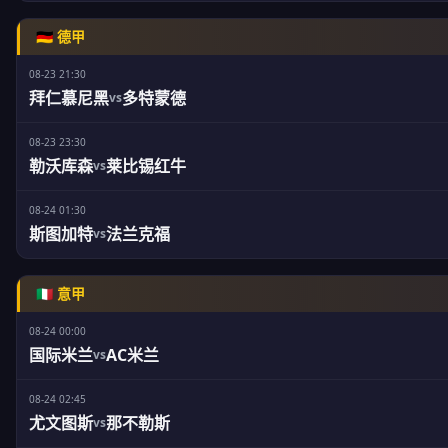
🇩🇪 德甲
08-23 21:30
拜仁慕尼黑
多特蒙德
vs
08-23 23:30
勒沃库森
莱比锡红牛
vs
08-24 01:30
斯图加特
法兰克福
vs
🇮🇹 意甲
08-24 00:00
国际米兰
AC米兰
vs
08-24 02:45
尤文图斯
那不勒斯
vs