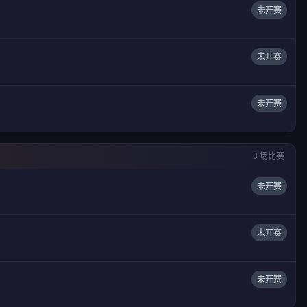
未开赛
未开赛
未开赛
3 场比赛
未开赛
未开赛
未开赛