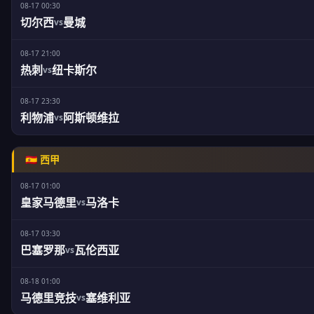
08-17 00:30
切尔西
曼城
vs
08-17 21:00
热刺
纽卡斯尔
vs
08-17 23:30
利物浦
阿斯顿维拉
vs
🇪🇸 西甲
08-17 01:00
皇家马德里
马洛卡
vs
08-17 03:30
巴塞罗那
瓦伦西亚
vs
08-18 01:00
马德里竞技
塞维利亚
vs