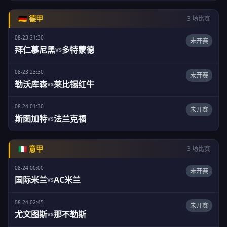
🇩🇪 德甲
3 场比赛
08-23 21:30
未开赛
拜仁慕尼黑
多特蒙德
vs
08-23 23:30
未开赛
勒沃库森
莱比锡红牛
vs
08-24 01:30
未开赛
斯图加特
法兰克福
vs
🇮🇹 意甲
3 场比赛
08-24 00:00
未开赛
国际米兰
AC米兰
vs
08-24 02:45
未开赛
尤文图斯
那不勒斯
vs