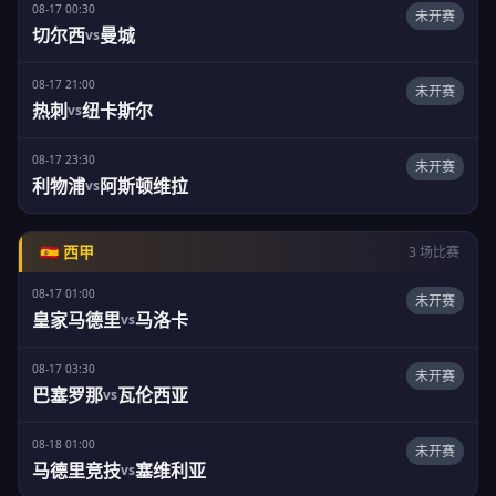
08-17 00:30
未开赛
切尔西
曼城
vs
08-17 21:00
未开赛
热刺
纽卡斯尔
vs
08-17 23:30
未开赛
利物浦
阿斯顿维拉
vs
🇪🇸 西甲
3 场比赛
08-17 01:00
未开赛
皇家马德里
马洛卡
vs
08-17 03:30
未开赛
巴塞罗那
瓦伦西亚
vs
08-18 01:00
未开赛
马德里竞技
塞维利亚
vs