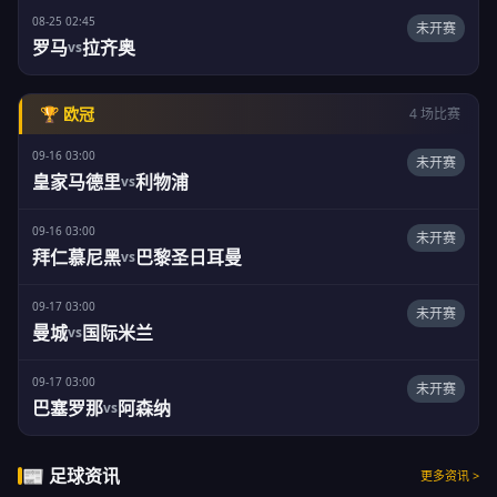
08-25 02:45
未开赛
罗马
拉齐奥
vs
🏆 欧冠
4 场比赛
09-16 03:00
未开赛
皇家马德里
利物浦
vs
09-16 03:00
未开赛
拜仁慕尼黑
巴黎圣日耳曼
vs
09-17 03:00
未开赛
曼城
国际米兰
vs
09-17 03:00
未开赛
巴塞罗那
阿森纳
vs
📰 足球资讯
更多资讯 >