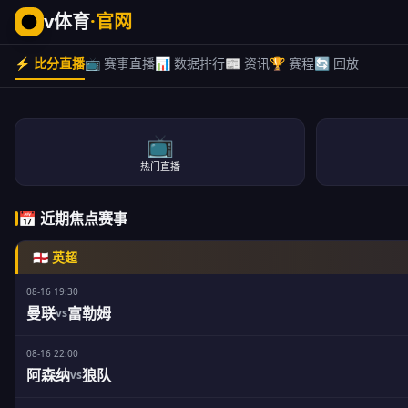
v体育
·官网
立即
立即
立即
观
观
观
下载
下载
下载
看
看
看
⚡ 比分直播
📺 赛事直播
📊 数据排行
📰 资讯
🏆 赛程
🔄 回放
APP
APP
APP
直
直
直
播
播
播
📺
热门直播
📅 近期焦点赛事
🏴󠁧󠁢󠁥󠁮󠁧󠁿 英超
08-16 19:30
曼联
富勒姆
vs
08-16 22:00
阿森纳
狼队
vs