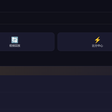
🔄
⚡
视频回放
比分中心