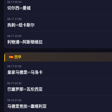
08-17 00:30
切尔西
曼城
vs
08-17 21:00
热刺
纽卡斯尔
vs
08-17 23:30
利物浦
阿斯顿维拉
vs
🇪🇸 西甲
08-17 01:00
皇家马德里
马洛卡
vs
08-17 03:30
巴塞罗那
瓦伦西亚
vs
08-18 01:00
马德里竞技
塞维利亚
vs