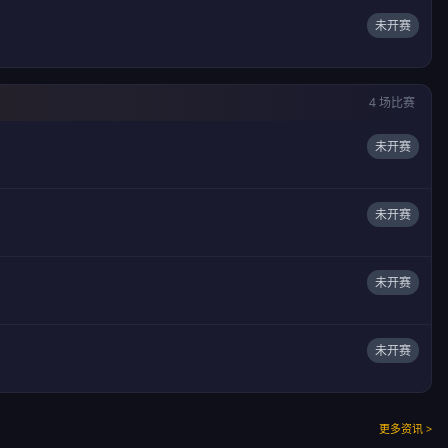
未开赛
4 场比赛
未开赛
未开赛
未开赛
未开赛
更多资讯 >