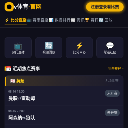
v体育
·官网
注册登录看比赛
⚡ 比分直播
📺 赛事直播
📊 数据排行
📰 资讯
🏆 赛程
🔄 回放
📺
🔄
⚡
💬
热门直播
视频回放
比分中心
球迷社区
📅 近期焦点赛事
完整赛程 >
热门社区
弹幕互动 球迷聚集地
🏴󠁧󠁢󠁥󠁮󠁧󠁿 英超
5 场比赛
和百万球迷一起嗨聊实时比分，畅谈足坛热点
08-16 19:30
未开赛
曼联
富勒姆
vs
立即下载APP
观看直播
立即下载APP
观看直播
立即下载APP
观看直播
08-16 22:00
未开赛
阿森纳
狼队
vs