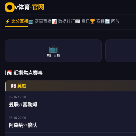
v体育
·官网
⚡ 比分直播
📺 赛事直播
📊 数据排行
📰 资讯
🏆 赛程
🔄 回放
📺
热门直播
📅 近期焦点赛事
🏴󠁧󠁢󠁥󠁮󠁧󠁿 英超
08-16 19:30
曼联
富勒姆
vs
立即下载APP
观看直播
08-16 22:00
阿森纳
狼队
vs