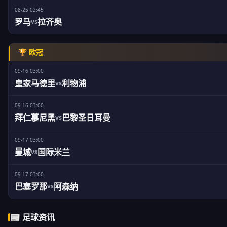
08-25 02:45
罗马
拉齐奥
vs
🏆 欧冠
09-16 03:00
皇家马德里
利物浦
vs
09-16 03:00
拜仁慕尼黑
巴黎圣日耳曼
vs
09-17 03:00
曼城
国际米兰
vs
09-17 03:00
巴塞罗那
阿森纳
vs
📰 足球资讯