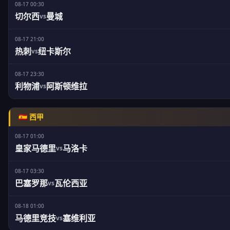
08-17 00:30
切尔西
曼城
vs
08-17 21:00
热刺
纽卡斯尔
vs
08-17 23:30
利物浦
阿斯顿维拉
vs
🇪🇸 西甲
08-17 01:00
皇家马德里
马洛卡
vs
08-17 03:30
立即下载APP
观看直播
巴塞罗那
瓦伦西亚
vs
08-18 01:00
热门社区
马德里竞技
塞维利亚
vs
弹幕互动 球迷聚集地