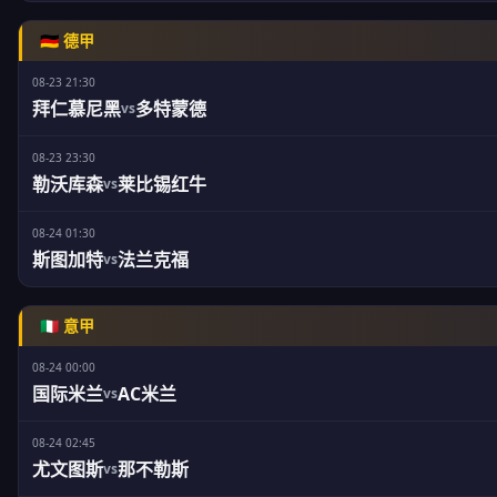
和百万球迷一起嗨聊实时比分，畅谈足坛热点
🇩🇪 德甲
立即下载APP
观看直播
08-23 21:30
拜仁慕尼黑
多特蒙德
vs
08-23 23:30
勒沃库森
莱比锡红牛
vs
08-24 01:30
斯图加特
法兰克福
vs
🇮🇹 意甲
08-24 00:00
国际米兰
AC米兰
vs
08-24 02:45
尤文图斯
那不勒斯
vs