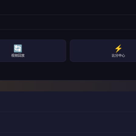
🔄
⚡
视频回放
比分中心