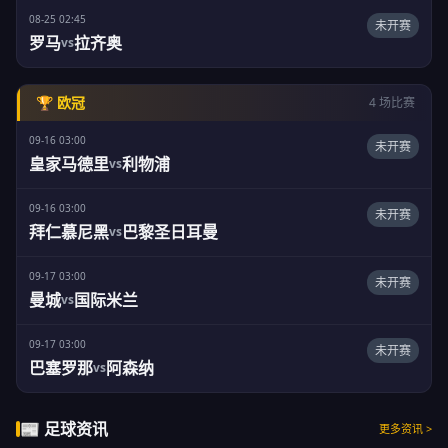
08-25 02:45
未开赛
罗马
拉齐奥
vs
🏆 欧冠
4 场比赛
09-16 03:00
未开赛
皇家马德里
利物浦
vs
09-16 03:00
未开赛
拜仁慕尼黑
巴黎圣日耳曼
vs
09-17 03:00
未开赛
曼城
国际米兰
vs
09-17 03:00
未开赛
巴塞罗那
阿森纳
vs
📰 足球资讯
更多资讯 >